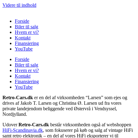
Videre til indhold
Forside
Biler til salg
Hvem er vi?
Kontakt
Finansiering
YouTube
Forside
Biler til salg
Hvem er vi?
Kontakt
Finansiering
YouTube
Retro-Cars.dk
er en del af virksomheden “Larsen” som ejes og
drives af Jakob T. Larsen og Christina Ø. Larsen ud fra vores
private landejendom beliggende ved Østervrå i Vendsyssel,
Nordjylland.
Udover
Retro-Cars.dk
består virksomheden også af webshoppen
HiFi-Scandinavia.dk
, som fokuserer på køb og salg af vintage HiFi
samt retro elektronik – en del af vores HiFi eksporterer vi til