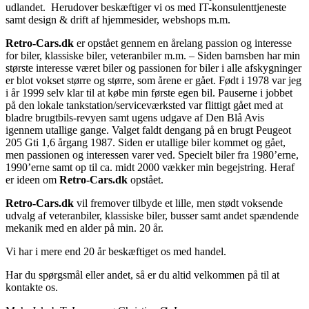
udlandet. Herudover beskæftiger vi os med IT-konsulenttjeneste
samt design & drift af hjemmesider, webshops m.m.
Retro-Cars.dk
er opstået gennem en årelang passion og interesse
for biler, klassiske biler, veteranbiler m.m. – Siden barnsben har min
største interesse været biler og passionen for biler i alle afskygninger
er blot vokset større og større, som årene er gået. Født i 1978 var jeg
i år 1999 selv klar til at købe min første egen bil. Pauserne i jobbet
på den lokale tankstation/serviceværksted var flittigt gået med at
bladre brugtbils-revyen samt ugens udgave af Den Blå Avis
igennem utallige gange. Valget faldt dengang på en brugt Peugeot
205 Gti 1,6 årgang 1987. Siden er utallige biler kommet og gået,
men passionen og interessen varer ved. Specielt biler fra 1980’erne,
1990’erne samt op til ca. midt 2000 vækker min begejstring. Heraf
er ideen om
Retro-Cars.dk
opstået.
Retro-Cars.dk
vil fremover tilbyde et lille, men stødt voksende
udvalg af veteranbiler, klassiske biler, busser samt andet spændende
mekanik med en alder på min. 20 år.
Vi har i mere end 20 år beskæftiget os med handel.
Har du spørgsmål eller andet, så er du altid velkommen på til at
kontakte os.